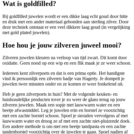
Wat is goldfilled?
Bij goldfilled juwelen wordt er een dikke laag echt goud door hitte
en druk met een ander materiaal gebonden aan sterling zilver. Door
deze techniek ontstaat er een veel dikkere laag goud (in vergelijking
met gold plated juwelen).
Hoe hou je jouw zilveren juweel mooi?
Zilveren juwelen kleuren na verloop van tijd zwart. Dit komt door
oxidatie. Geen nood op een wip en een flik maak je ze weer schoon.
Iedereen kent zilverpoets en dat is een prima optie. Het handigste
vind ik persoonlijk een zilveren badje van Hagerty. Je dompelt je
juwelen twee minuten onder en ze komen er weer fonkelend uit.
Heb je geen zilverpoets in huis? Met de volgende keuken- en
huishoudelijke producten tover je zo weer de glans terug op jouw
zilveren juwelen. Maak een sopje met lauwwarm water en een
beetje afwasmiddel. Leg je juwelen erin en borstel ze voorzichtig
met een zachte borstel schoon. Spoel je sieraden vervolgens af met
lauwwarm water en droog ze af met een zachte niet-pluizende doek.
Een andere methode is om met een beetje tandpasta en een zachte
tandenborstel voorzichtig over de juwelen te gaan. Spoel nadien af