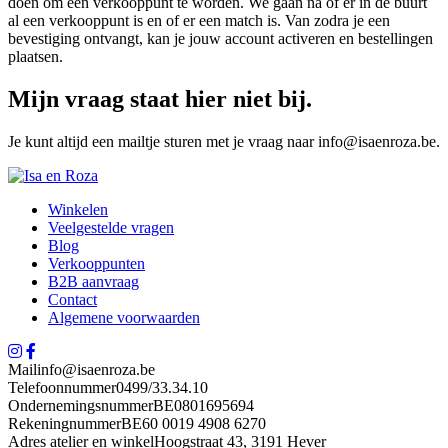
doen om een verkooppunt te worden. We gaan na of er in de buurt
al een verkooppunt is en of er een match is. Van zodra je een
bevestiging ontvangt, kan je jouw account activeren en bestellingen
plaatsen.
Mijn vraag staat hier niet bij.
Je kunt altijd een mailtje sturen met je vraag naar info@isaenroza.be.
Winkelen
Veelgestelde vragen
Blog
Verkooppunten
B2B aanvraag
Contact
Algemene voorwaarden
Mail
info@isaenroza.be
Telefoonnummer
0499/33.34.10
Ondernemingsnummer
BE0801695694
Rekeningnummer
BE60 0019 4908 6270
Adres atelier en winkel
Hoogstraat 43, 3191 Hever