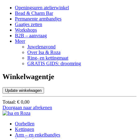
Openingsuren atelierwinkel
Bead & Charm Bar
Permanente armbandjes
Gaatjes zetten
Workshops
B2B – aanvraag
Meer
Juwelenavond
Over Isa & Roza
Ring- en kettingmaat
GRATIS GIDS: droomring
Winkelwagentje
Update winkelwagen
Totaal:
€
0,00
Doorgaan naar afrekenen
Oorbellen
Kettingen
Arm – en enkelbandjes